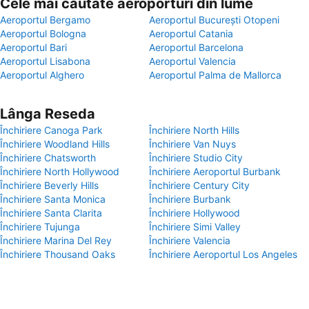
Cele mai căutate aeroporturi din lume
Aeroportul Bergamo
Aeroportul București Otopeni
Aeroportul Bologna
Aeroportul Catania
Aeroportul Bari
Aeroportul Barcelona
Aeroportul Lisabona
Aeroportul Valencia
Aeroportul Alghero
Aeroportul Palma de Mallorca
Lânga Reseda
Închiriere Canoga Park
Închiriere North Hills
Închiriere Woodland Hills
Închiriere Van Nuys
Închiriere Chatsworth
Închiriere Studio City
Închiriere North Hollywood
Închiriere Aeroportul Burbank
Închiriere Beverly Hills
Închiriere Century City
Închiriere Santa Monica
Închiriere Burbank
Închiriere Santa Clarita
Închiriere Hollywood
Închiriere Tujunga
Închiriere Simi Valley
Închiriere Marina Del Rey
Închiriere Valencia
Închiriere Thousand Oaks
Închiriere Aeroportul Los Angeles