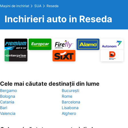
Maşini de inchiriat
SUA
Reseda
Inchirieri auto in Reseda
Cele mai căutate destinații din lume
Bergamo
București
Bologna
Rome
Catania
Barcelona
Bari
Lisabona
Valencia
Alghero