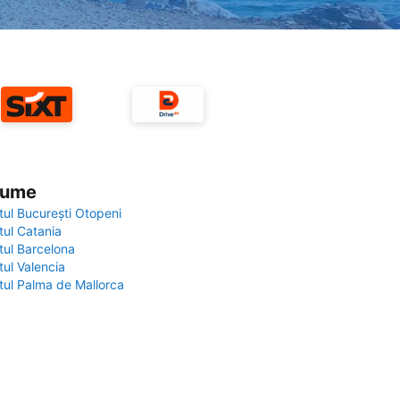
 lume
tul București Otopeni
tul Catania
tul Barcelona
tul Valencia
tul Palma de Mallorca