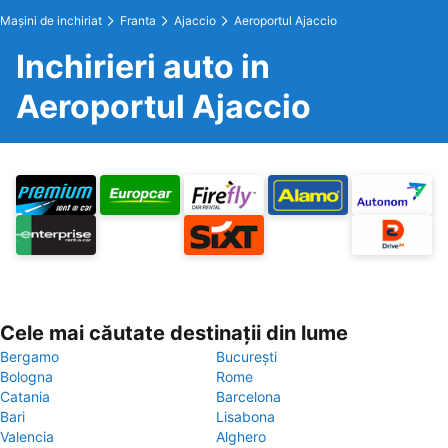
Maşini de inchiriat
Franta
Ajaccio
Aeroportul Ajaccio
Inchirieri auto in
Aeroportul Ajaccio
Cele mai căutate destinații din lume
Bergamo
București
Bologna
Rome
Catania
Barcelona
Bari
Lisabona
Valencia
Alghero