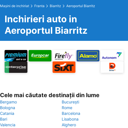
Maşini de inchiriat
Franta
Biarritz
Aeroportul Biarritz
Inchirieri auto in
Aeroportul Biarritz
Cele mai căutate destinații din lume
Bergamo
București
Bologna
Rome
Catania
Barcelona
Bari
Lisabona
Valencia
Alghero