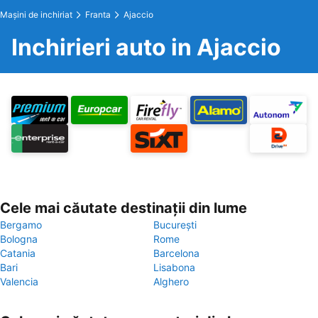
Maşini de inchiriat
Franta
Ajaccio
Inchirieri auto in Ajaccio
Cele mai căutate destinații din lume
Bergamo
București
Bologna
Rome
Catania
Barcelona
Bari
Lisabona
Valencia
Alghero