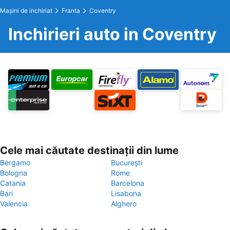
Maşini de inchiriat
Franta
Coventry
Inchirieri auto in Coventry
Cele mai căutate destinații din lume
Bergamo
București
Bologna
Rome
Catania
Barcelona
Bari
Lisabona
Valencia
Alghero