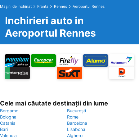
Maşini de inchiriat
Franta
Rennes
Aeroportul Rennes
Inchirieri auto in
Aeroportul Rennes
Cele mai căutate destinații din lume
Bergamo
București
Bologna
Rome
Catania
Barcelona
Bari
Lisabona
Valencia
Alghero