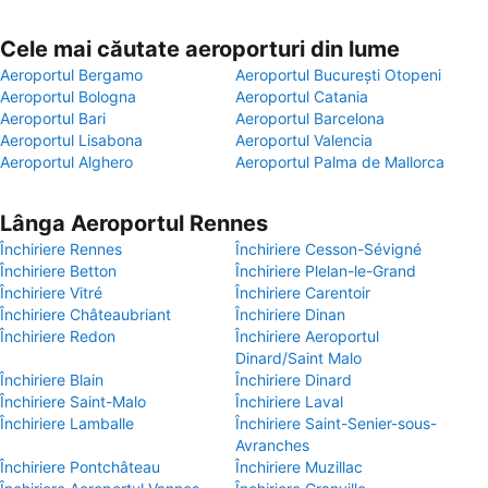
Cele mai căutate aeroporturi din lume
Aeroportul Bergamo
Aeroportul București Otopeni
Aeroportul Bologna
Aeroportul Catania
Aeroportul Bari
Aeroportul Barcelona
Aeroportul Lisabona
Aeroportul Valencia
Aeroportul Alghero
Aeroportul Palma de Mallorca
Lânga Aeroportul Rennes
Închiriere Rennes
Închiriere Cesson-Sévigné
Închiriere Betton
Închiriere Plelan-le-Grand
Închiriere Vitré
Închiriere Carentoir
Închiriere Châteaubriant
Închiriere Dinan
Închiriere Redon
Închiriere Aeroportul
Dinard/Saint Malo
Închiriere Blain
Închiriere Dinard
Închiriere Saint-Malo
Închiriere Laval
Închiriere Lamballe
Închiriere Saint-Senier-sous-
Avranches
Închiriere Pontchâteau
Închiriere Muzillac