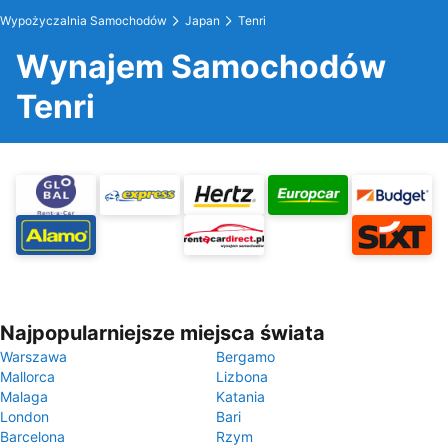
Wypożyczalnia Samochodów
Japan
Tenri
Wynajem Samochodów
Tenri
Najpopularniejsze miejsca świata
Warszawa
Bergamo
Mallorca
Lizbona
Malaga
Katania
London
Bari
Barcelona
Rzym