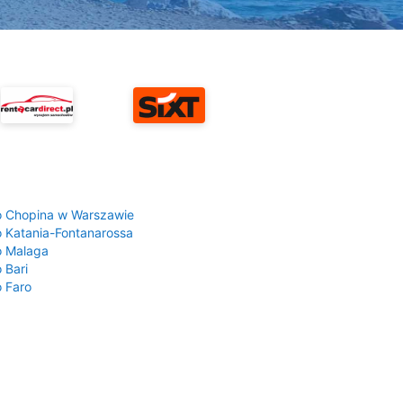
a
o Chopina w Warszawie
o Katania-Fontanarossa
o Malaga
 Bari
o Faro