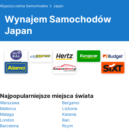
Wypożyczalnia Samochodów
Japan
Wynajem Samochodów
Japan
Najpopularniejsze miejsca świata
Warszawa
Bergamo
Mallorca
Lizbona
Malaga
Katania
London
Bari
Barcelona
Rzym