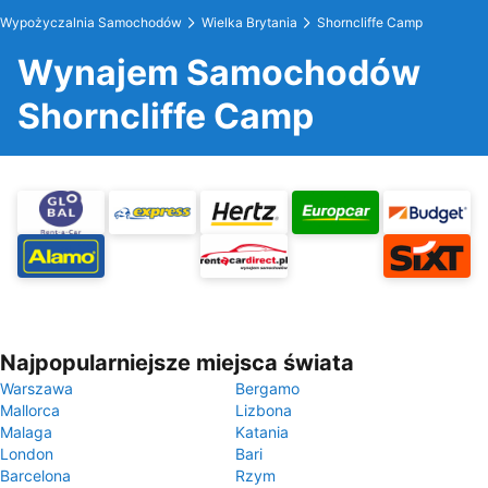
Wypożyczalnia Samochodów
Wielka Brytania
Shorncliffe Camp
Wynajem Samochodów
Shorncliffe Camp
Najpopularniejsze miejsca świata
Warszawa
Bergamo
Mallorca
Lizbona
Malaga
Katania
London
Bari
Barcelona
Rzym