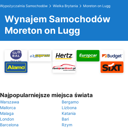
Wypożyczalnia Samochodów
Wielka Brytania
Moreton on Lugg
Wynajem Samochodów
Moreton on Lugg
Najpopularniejsze miejsca świata
Warszawa
Bergamo
Mallorca
Lizbona
Malaga
Katania
London
Bari
Barcelona
Rzym