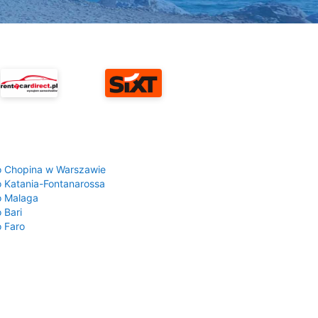
a
o Chopina w Warszawie
o Katania-Fontanarossa
o Malaga
 Bari
o Faro