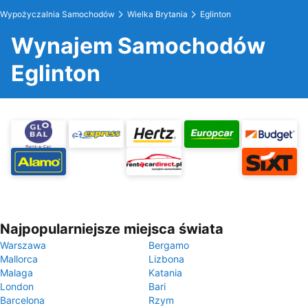
Wypożyczalnia Samochodów
Wielka Brytania
Eglinton
Wynajem Samochodów
Eglinton
Najpopularniejsze miejsca świata
Warszawa
Bergamo
Mallorca
Lizbona
Malaga
Katania
London
Bari
Barcelona
Rzym