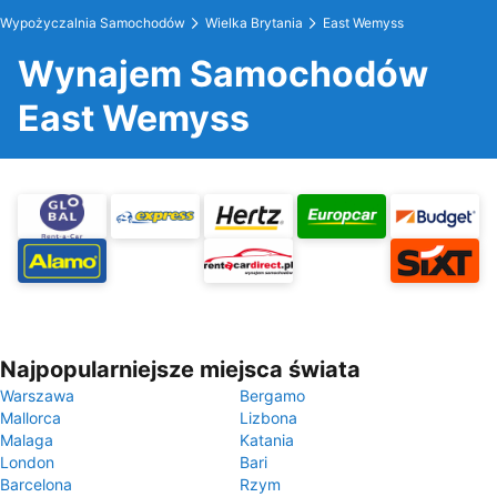
Wypożyczalnia Samochodów
Wielka Brytania
East Wemyss
Wynajem Samochodów
East Wemyss
Najpopularniejsze miejsca świata
Warszawa
Bergamo
Mallorca
Lizbona
Malaga
Katania
London
Bari
Barcelona
Rzym