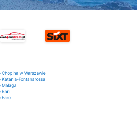
a
o Chopina w Warszawie
o Katania-Fontanarossa
o Malaga
 Bari
o Faro