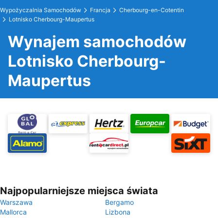
Wypożyczalnia Samochodów
Francja
Cherbourg-en-Cotentin
Lotnisko Cherbourg-Maupertus
Wynajem samochodów
Lotnisko Cherbourg-
Maupertus
Najpopularniejsze miejsca świata
Warszawa
Bergamo
Mallorca
Lizbona