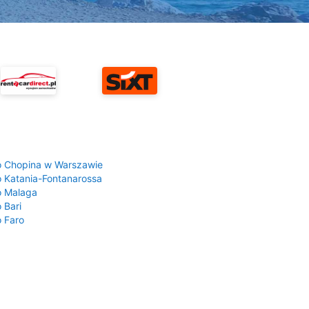
a
o Chopina w Warszawie
o Katania-Fontanarossa
o Malaga
 Bari
o Faro