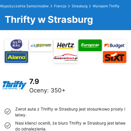
Wypożyczalnia Samochodów
Francja
Strasburg
Wynajem Thrifty
Thrifty w Strasburg
7.9
Oceny
:
350+
Zwrot auta z Thrifty w Strasburg jest stosunkowo prosty i
łatwy.
Nasi klienci ocenili, że biuro Thrifty w Strasburg jest łatwe
do odnalezienia.