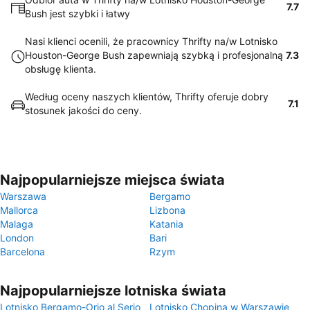
7.7
Bush jest szybki i łatwy
Nasi klienci ocenili, że pracownicy Thrifty na/w Lotnisko
Houston-George Bush zapewniają szybką i profesjonalną
7.3
obsługę klienta.
Według oceny naszych klientów, Thrifty oferuje dobry
7.1
stosunek jakości do ceny.
Najpopularniejsze miejsca świata
Warszawa
Bergamo
Mallorca
Lizbona
Malaga
Katania
London
Bari
Barcelona
Rzym
Najpopularniejsze lotniska świata
Lotnisko Bergamo-Orio al Serio
Lotnisko Chopina w Warszawie