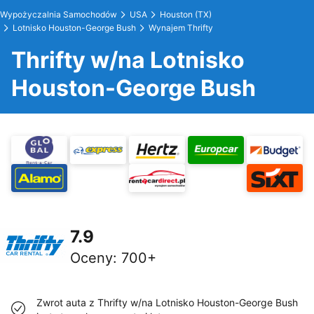
Wypożyczalnia Samochodów
USA
Houston (TX)
Lotnisko Houston-George Bush
Wynajem Thrifty
Thrifty w/na Lotnisko
Houston-George Bush
7.9
Oceny
:
700+
Zwrot auta z Thrifty w/na Lotnisko Houston-George Bush