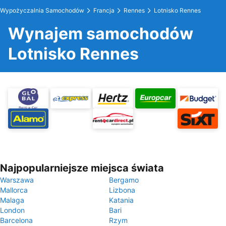
Wypożyczalnia Samochodów
Francja
Rennes
Lotnisko Rennes
Wynajem samochodów
Lotnisko Rennes
Najpopularniejsze miejsca świata
Warszawa
Bergamo
Mallorca
Lizbona
Malaga
Katania
London
Bari
Barcelona
Rzym