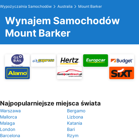
Wypożyczalnia Samochodów
Australia
Mount Barker
Wynajem Samochodów
Mount Barker
Najpopularniejsze miejsca świata
Warszawa
Bergamo
Mallorca
Lizbona
Malaga
Katania
London
Bari
Barcelona
Rzym