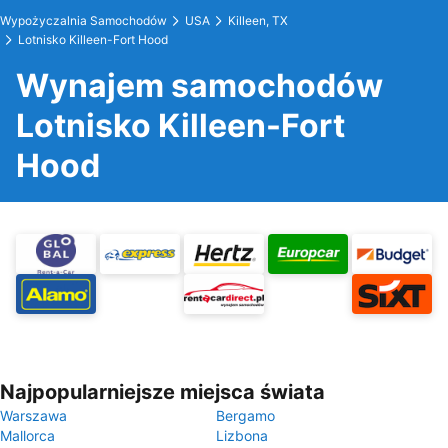
Wypożyczalnia Samochodów
USA
Killeen, TX
Lotnisko Killeen-Fort Hood
Wynajem samochodów
Lotnisko Killeen-Fort
Hood
Najpopularniejsze miejsca świata
Warszawa
Bergamo
Mallorca
Lizbona