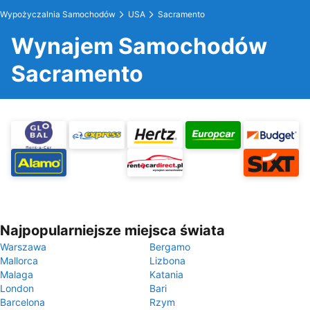
Wypożyczalnia Samochodów
USA
Sacramento
Wynajem Samochodów
Sacramento
Najpopularniejsze miejsca świata
Warszawa
Bergamo
Mallorca
Lizbona
Malaga
Katania
London
Bari
Barcelona
Rzym