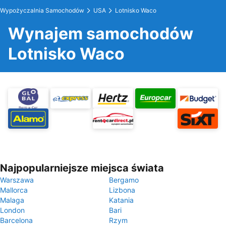
Wypożyczalnia Samochodów
USA
Lotnisko Waco
Wynajem samochodów
Lotnisko Waco
Najpopularniejsze miejsca świata
Warszawa
Bergamo
Mallorca
Lizbona
Malaga
Katania
London
Bari
Barcelona
Rzym