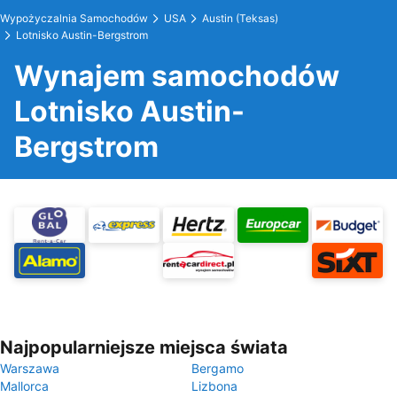
Wypożyczalnia Samochodów
USA
Austin (Teksas)
Lotnisko Austin-Bergstrom
Wynajem samochodów
Lotnisko Austin-
Bergstrom
Najpopularniejsze miejsca świata
Warszawa
Bergamo
Mallorca
Lizbona