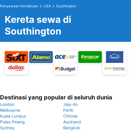
Penyewaan Kenderaan
USA
Southington
Kereta sewa di
Southington
Destinasi yang popular di seluruh dunia
London
Jeju-do
Melbourne
Perth
Kuala Lumpur
Chitose
Pulau Pinang
Auckland
Sydney
Bangkok