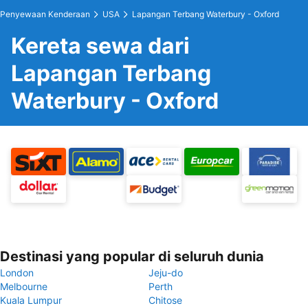
Penyewaan Kenderaan
USA
Lapangan Terbang Waterbury - Oxford
Kereta sewa dari
Lapangan Terbang
Waterbury - Oxford
Destinasi yang popular di seluruh dunia
London
Jeju-do
Melbourne
Perth
Kuala Lumpur
Chitose