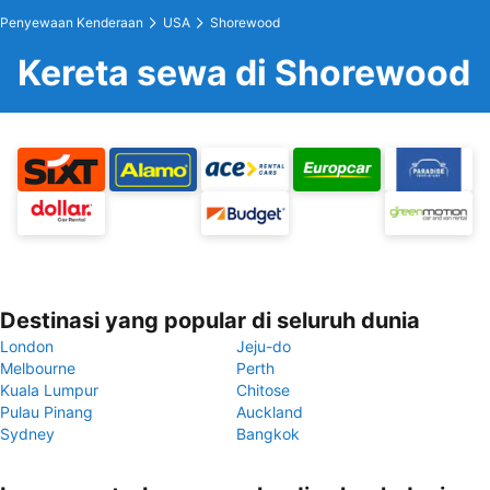
Penyewaan Kenderaan
USA
Shorewood
Kereta sewa di Shorewood
Destinasi yang popular di seluruh dunia
London
Jeju-do
Melbourne
Perth
Kuala Lumpur
Chitose
Pulau Pinang
Auckland
Sydney
Bangkok