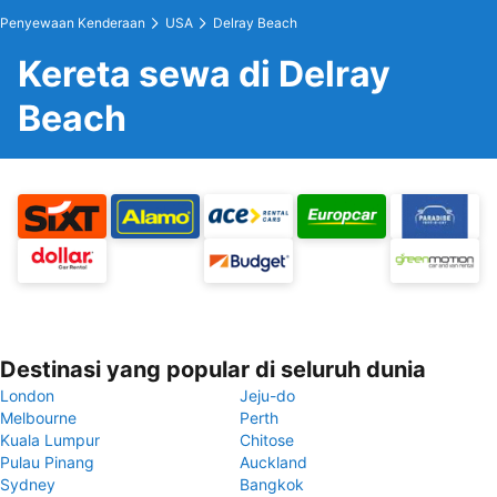
Penyewaan Kenderaan
USA
Delray Beach
Kereta sewa di Delray
Beach
Destinasi yang popular di seluruh dunia
London
Jeju-do
Melbourne
Perth
Kuala Lumpur
Chitose
Pulau Pinang
Auckland
Sydney
Bangkok