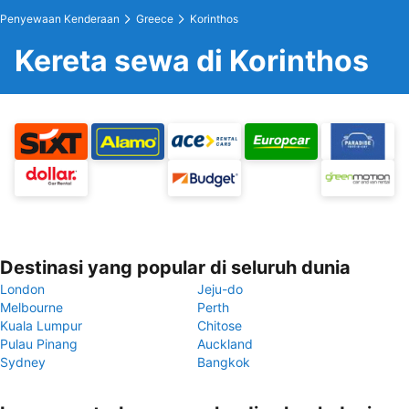
Penyewaan Kenderaan
Greece
Korinthos
Kereta sewa di Korinthos
Destinasi yang popular di seluruh dunia
London
Jeju-do
Melbourne
Perth
Kuala Lumpur
Chitose
Pulau Pinang
Auckland
Sydney
Bangkok