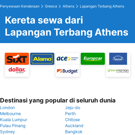
Penyewaan Kenderaan
Greece
Athens
Lapangan Terbang Athens
Kereta sewa dari
Lapangan Terbang Athens
Destinasi yang popular di seluruh dunia
London
Jeju-do
Melbourne
Perth
Kuala Lumpur
Chitose
Pulau Pinang
Auckland
Sydney
Bangkok