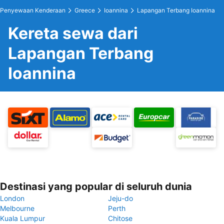
Penyewaan Kenderaan
Greece
Ioannina
Lapangan Terbang Ioannina
Kereta sewa dari
Lapangan Terbang
Ioannina
Destinasi yang popular di seluruh dunia
London
Jeju-do
Melbourne
Perth
Kuala Lumpur
Chitose