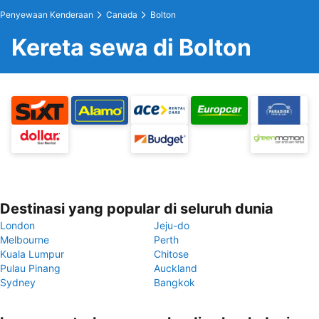
Penyewaan Kenderaan
Canada
Bolton
Kereta sewa di Bolton
Destinasi yang popular di seluruh dunia
London
Jeju-do
Melbourne
Perth
Kuala Lumpur
Chitose
Pulau Pinang
Auckland
Sydney
Bangkok