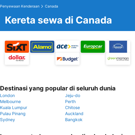
Penyewaan Kenderaan
Canada
Kereta sewa di Canada
Destinasi yang popular di seluruh dunia
London
Jeju-do
Melbourne
Perth
Kuala Lumpur
Chitose
Pulau Pinang
Auckland
Sydney
Bangkok