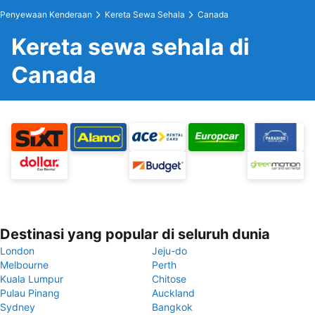
Penyewaan Kenderaan
Kereta Sewa Sehala
Canada
Kereta sewa sehala di
Canada
Destinasi yang popular di seluruh dunia
London
Jeju-do
Melbourne
Perth
Kuala Lumpur
Chitose
Pulau Pinang
Auckland
Sydney
Bangkok