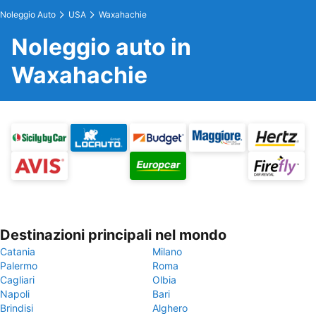
Noleggio Auto
USA
Waxahachie
Noleggio auto in
Waxahachie
Destinazioni principali nel mondo
Catania
Milano
Palermo
Roma
Cagliari
Olbia
Napoli
Bari
Brindisi
Alghero