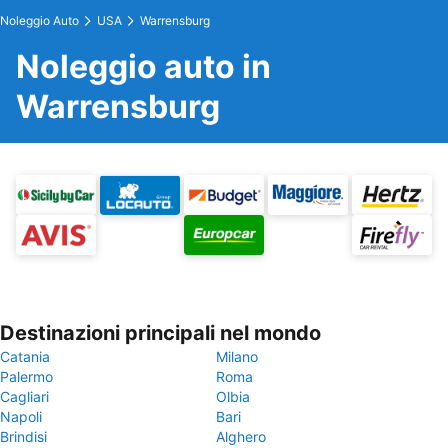
Noleggio Auto
USA
Warrensburg
Noleggio auto in
Warrensburg
Destinazioni principali nel mondo
Catania
Milano
Palermo
Roma
Cagliari
Olbia
Napoli
Bari
Brindisi
Alghero