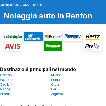
Noleggio Auto
USA
Renton
Noleggio auto in Renton
Destinazioni principali nel mondo
Catania
Milano
Palermo
Roma
Cagliari
Olbia
Napoli
Bari
Brindisi
Alghero