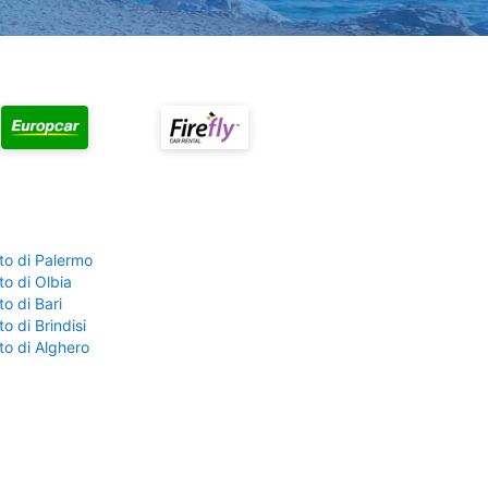
to di Palermo
o di Olbia
o di Bari
o di Brindisi
to di Alghero