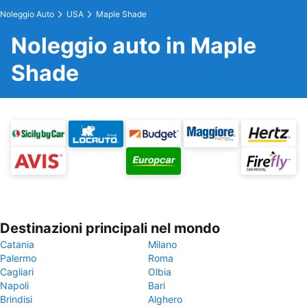
Noleggio Auto
USA
Maple Shade
Noleggio auto in Maple
Shade
Destinazioni principali nel mondo
Catania
Milano
Palermo
Roma
Cagliari
Olbia
Napoli
Bari
Brindisi
Alghero