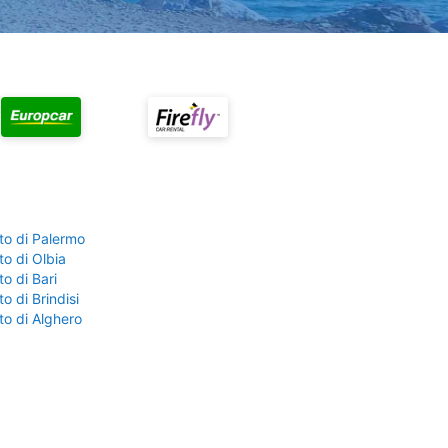
to di Palermo
o di Olbia
o di Bari
o di Brindisi
to di Alghero