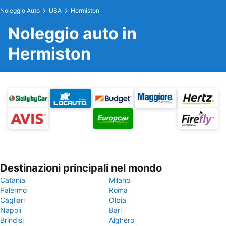
Noleggio Auto
USA
Hermiston
Noleggio auto in
Hermiston
Destinazioni principali nel mondo
Catania
Milano
Palermo
Roma
Cagliari
Olbia
Napoli
Bari
Brindisi
Alghero