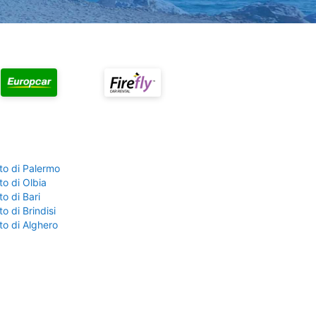
to di Palermo
o di Olbia
o di Bari
o di Brindisi
to di Alghero