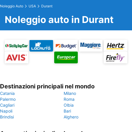
Noleggio Auto
USA
Durant
Noleggio auto in Durant
Destinazioni principali nel mondo
Catania
Milano
Palermo
Roma
Cagliari
Olbia
Napoli
Bari
Brindisi
Alghero