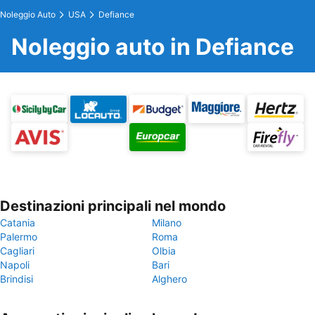
Noleggio Auto
USA
Defiance
Noleggio auto in Defiance
Destinazioni principali nel mondo
Catania
Milano
Palermo
Roma
Cagliari
Olbia
Napoli
Bari
Brindisi
Alghero