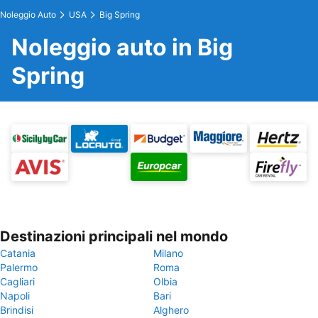
Noleggio Auto
USA
Big Spring
Noleggio auto in Big
Spring
Destinazioni principali nel mondo
Catania
Milano
Palermo
Roma
Cagliari
Olbia
Napoli
Bari
Brindisi
Alghero