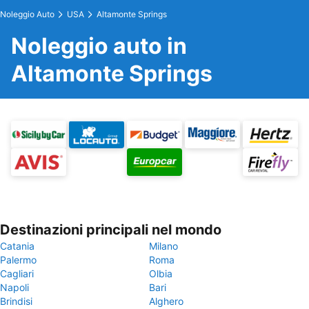
Noleggio Auto
USA
Altamonte Springs
Noleggio auto in
Altamonte Springs
Destinazioni principali nel mondo
Catania
Milano
Palermo
Roma
Cagliari
Olbia
Napoli
Bari
Brindisi
Alghero