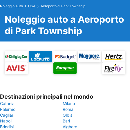
Noleggio Auto
USA
Aeroporto di Park Township
Noleggio auto a Aeroporto
di Park Township
Destinazioni principali nel mondo
Catania
Milano
Palermo
Roma
Cagliari
Olbia
Napoli
Bari
Brindisi
Alghero