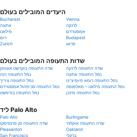
היעדים המובילים בעולם
Bucharest
Vienna
לרנקה
אתונה
אמסטרדם
מילאנו
Budapest
רום
פראג
Zurich
שדות התעופה המובילים בעולם
שדה התעופה לרנקה
שדה התעופה בוקרשט אוטופן
נמל התעופה אתונה
נמל התעופה וינה
נמל התעופה רומא פיומיצ'ינו
נמל התעופה ציריך
נמל התעופה מילאנו – מאלפנסה
נמל התעופה סכיפהול אמסטרדם
נמל התעופה מינכן
נמל התעופה בודפשט
ליד Palo Alto
Palo Alto
Burlingame
שדה התעופה אוקלנד
שדה התעופה סן פרנסיסקו
Pleasanton
Oakland
ברקלי
San Francisco